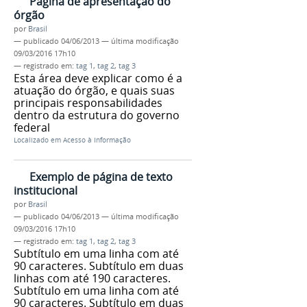
Página de apresentação do
órgão
por
Brasil
—
publicado
04/06/2013
—
última modificação
09/03/2016 17h10
— registrado em:
tag 1
,
tag 2
,
tag 3
Esta área deve explicar como é a
atuação do órgão, e quais suas
principais responsabilidades
dentro da estrutura do governo
federal
Localizado em
Acesso à Informação
Exemplo de página de texto
institucional
por
Brasil
—
publicado
04/06/2013
—
última modificação
09/03/2016 17h10
— registrado em:
tag 1
,
tag 2
,
tag 3
Subtítulo em uma linha com até
90 caracteres. Subtítulo em duas
linhas com até 190 caracteres.
Subtítulo em uma linha com até
90 caracteres. Subtítulo em duas