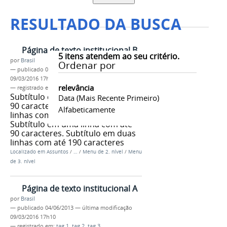
RESULTADO DA BUSCA
Página de texto institucional B
5
itens atendem ao seu critério.
por
Brasil
Ordenar por
—
publicado
04/06/2013
—
última modificação
09/03/2016 17h10
relevância
— registrado em:
tag 1
,
tag 2
,
tag 3
Subtítulo em uma linha com até
Data (mais Recente Primeiro)
90 caracteres. Subtítulo em duas
Alfabeticamente
linhas com até 190 caracteres.
Subtítulo em uma linha com até
90 caracteres. Subtítulo em duas
linhas com até 190 caracteres
Localizado em
Assuntos
/
…
/
Menu de 2. nível
/
Menu
de 3. nível
Página de texto institucional A
por
Brasil
—
publicado
04/06/2013
—
última modificação
09/03/2016 17h10
— registrado em:
tag 1
,
tag 2
,
tag 3