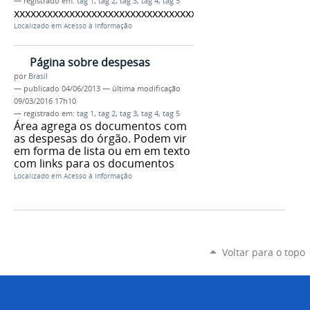
— registrado em:
tag 1
,
tag 2
,
tag 3
,
tag 4
,
tag 5
xxxxxxxxxxxxxxxxxxxxxxxxxxxxxxxxxxxx
Localizado em
Acesso à Informação
Página sobre despesas
por
Brasil
—
publicado
04/06/2013
—
última modificação
09/03/2016 17h10
— registrado em:
tag 1
,
tag 2
,
tag 3
,
tag 4
,
tag 5
Área agrega os documentos com
as despesas do órgão. Podem vir
em forma de lista ou em em texto
com links para os documentos
Localizado em
Acesso à Informação
Voltar para o topo