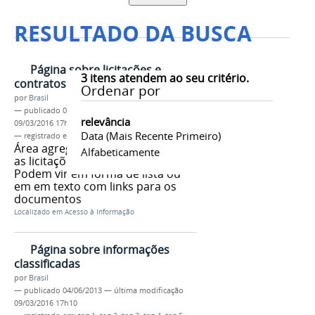
RESULTADO DA BUSCA
Página sobre licitações e
3
itens atendem ao seu critério.
contratos
Ordenar por
por
Brasil
—
publicado
04/06/2013
—
última modificação
relevância
09/03/2016 17h10
Data (mais Recente Primeiro)
— registrado em:
tag 1
,
tag 2
,
tag 3
,
tag 4
,
tag 5
Área agrega os documentos com
Alfabeticamente
as licitações e contratos do órgão.
Podem vir em forma de lista ou
em em texto com links para os
documentos
Localizado em
Acesso à Informação
Página sobre informações
classificadas
por
Brasil
—
publicado
04/06/2013
—
última modificação
09/03/2016 17h10