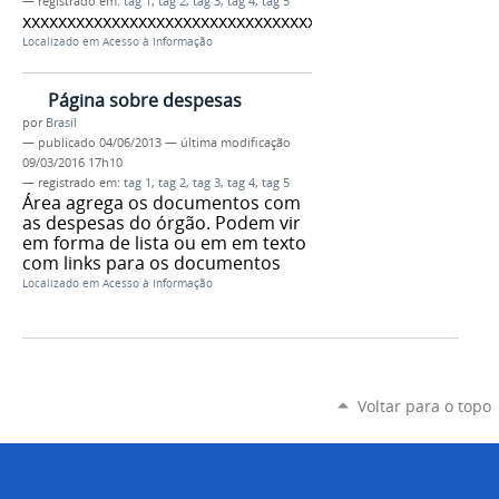
— registrado em:
tag 1
,
tag 2
,
tag 3
,
tag 4
,
tag 5
xxxxxxxxxxxxxxxxxxxxxxxxxxxxxxxxxxxx
Localizado em
Acesso à Informação
Página sobre despesas
por
Brasil
—
publicado
04/06/2013
—
última modificação
09/03/2016 17h10
— registrado em:
tag 1
,
tag 2
,
tag 3
,
tag 4
,
tag 5
Área agrega os documentos com
as despesas do órgão. Podem vir
em forma de lista ou em em texto
com links para os documentos
Localizado em
Acesso à Informação
Voltar para o topo