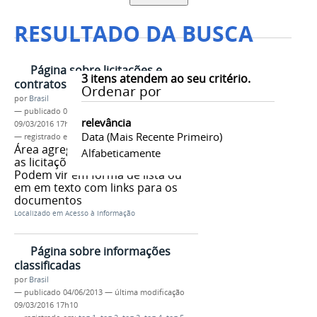
RESULTADO DA BUSCA
Página sobre licitações e
3
itens atendem ao seu critério.
contratos
Ordenar por
por
Brasil
—
publicado
04/06/2013
—
última modificação
relevância
09/03/2016 17h10
Data (mais Recente Primeiro)
— registrado em:
tag 1
,
tag 2
,
tag 3
,
tag 4
,
tag 5
Área agrega os documentos com
Alfabeticamente
as licitações e contratos do órgão.
Podem vir em forma de lista ou
em em texto com links para os
documentos
Localizado em
Acesso à Informação
Página sobre informações
classificadas
por
Brasil
—
publicado
04/06/2013
—
última modificação
09/03/2016 17h10