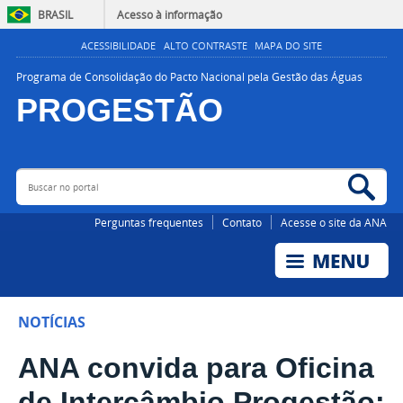
BRASIL
Acesso à informação
ACESSIBILIDADE
ALTO CONTRASTE
MAPA DO SITE
Programa de Consolidação do Pacto Nacional pela Gestão das Águas
PROGESTÃO
Buscar no portal
Bus
AGÊNCIA NACIONAL DE ÁGUAS E SANEAMENTO BÁSICO
Perguntas frequentes
Contato
Acesse o site da ANA
NOTÍCIAS
ANA convida para Oficina
de Intercâmbio Progestão: