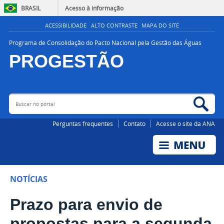
BRASIL
Acesso à informação
ACESSIBILIDADE
ALTO CONTRASTE
MAPA DO SITE
Programa de Consolidação do Pacto Nacional pela Gestão das Águas
PROGESTÃO
Buscar no portal
Bus
AGÊNCIA NACIONAL DE ÁGUAS E SANEAMENTO BÁSICO
Perguntas frequentes
Contato
Acesse o site da ANA
NOTÍCIAS
Prazo para envio de
propostas para a segunda