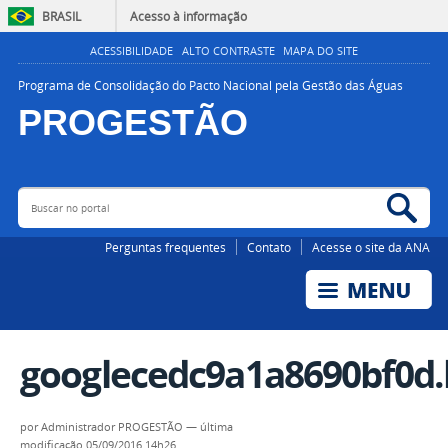
BRASIL
Acesso à informação
ACESSIBILIDADE
ALTO CONTRASTE
MAPA DO SITE
Programa de Consolidação do Pacto Nacional pela Gestão das Águas
PROGESTÃO
Buscar no portal
Bus
AGÊNCIA NACIONAL DE ÁGUAS E SANEAMENTO BÁSICO
Perguntas frequentes
Contato
Acesse o site da ANA
googlecedc9a1a8690bf0d
por
Administrador PROGESTÃO
—
última
modificação
05/09/2016 14h26