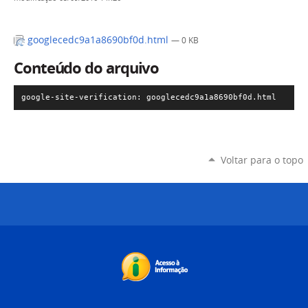
googlecedc9a1a8690bf0d.html
— 0 KB
Conteúdo do arquivo
google-site-verification: googlecedc9a1a8690bf0d.html
Voltar para o topo