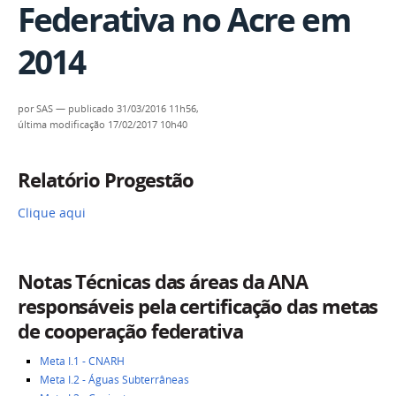
Federativa no Acre em
2014
por
SAS
—
publicado
31/03/2016 11h56,
última modificação
17/02/2017 10h40
Relatório Progestão
Clique aqui
Notas Técnicas das áreas da ANA
responsáveis pela certificação das metas
de cooperação federativa
Meta I.1 - CNARH
Meta I.2 - Águas Subterrâneas