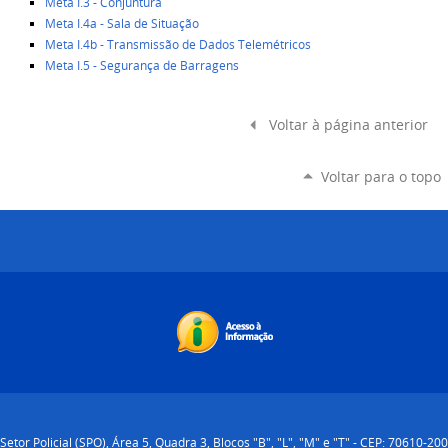
Meta I.3 - Conjuntura
Meta I.4a - Sala de Situação
Meta I.4b - Transmissão de Dados Telemétricos
Meta I.5 - Segurança de Barragens
Voltar à página anterior
Voltar para o topo
Setor Policial (SPO), Área 5, Quadra 3, Blocos "B", "L", "M" e "T" - CEP: 70610-200