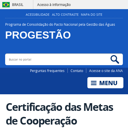
BRASIL
Acesso à informação
ACESSIBILIDADE
ALTO CONTRASTE
MAPA DO SITE
Programa de Consolidação do Pacto Nacional pela Gestão das Águas
PROGESTÃO
Buscar no portal
Bus
AGÊNCIA NACIONAL DE ÁGUAS E SANEAMENTO BÁSICO
Perguntas frequentes
Contato
Acesse o site da ANA
Certificação das Metas
de Cooperação