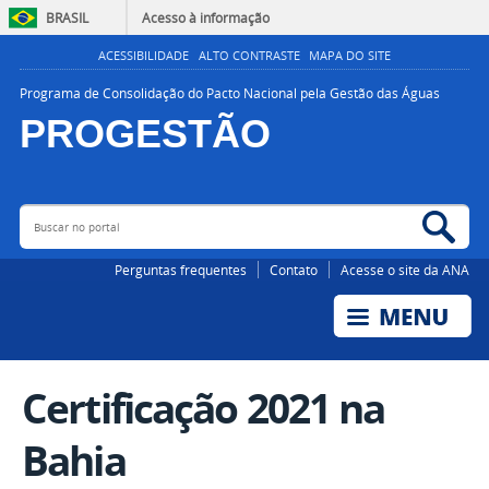
BRASIL
Acesso à informação
ACESSIBILIDADE
ALTO CONTRASTE
MAPA DO SITE
Programa de Consolidação do Pacto Nacional pela Gestão das Águas
PROGESTÃO
Buscar no portal
Bus
AGÊNCIA NACIONAL DE ÁGUAS E SANEAMENTO BÁSICO
Perguntas frequentes
Contato
Acesse o site da ANA
Certificação 2021 na
Bahia