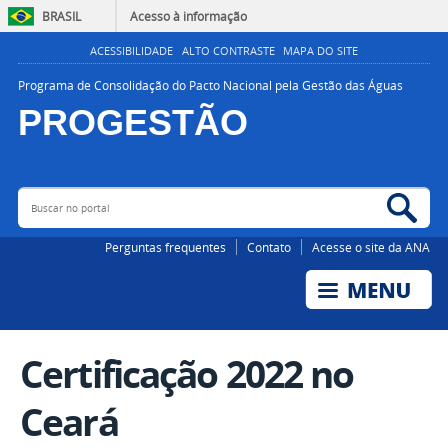
BRASIL
Acesso à informação
ACESSIBILIDADE
ALTO CONTRASTE
MAPA DO SITE
Programa de Consolidação do Pacto Nacional pela Gestão das Águas
PROGESTÃO
Buscar no portal
Bus
AGÊNCIA NACIONAL DE ÁGUAS E SANEAMENTO BÁSICO
Perguntas frequentes
Contato
Acesse o site da ANA
Certificação 2022 no
Ceará