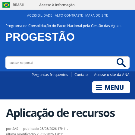
BRASIL
Acesso à informação
ACESSIBILIDADE
ALTO CONTRASTE
MAPA DO SITE
Programa de Consolidação do Pacto Nacional pela Gestão das Águas
PROGESTÃO
Buscar no portal
Bus
AGÊNCIA NACIONAL DE ÁGUAS E SANEAMENTO BÁSICO
Perguntas frequentes
Contato
Acesse o site da ANA
Aplicação de recursos
por
SAS
—
publicado
25/03/2026 17h11,
última modificação
25/03/2026 17h11