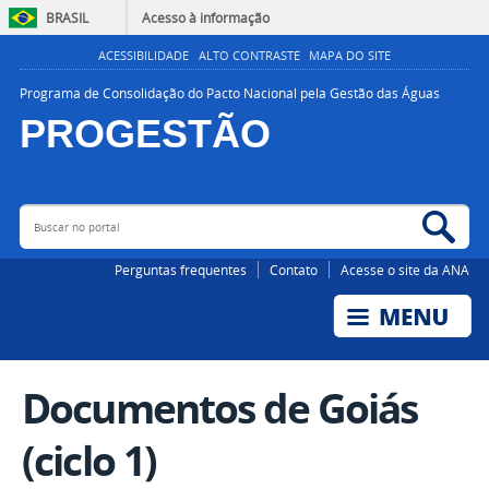
BRASIL
Acesso à informação
ACESSIBILIDADE
ALTO CONTRASTE
MAPA DO SITE
Programa de Consolidação do Pacto Nacional pela Gestão das Águas
PROGESTÃO
Buscar no portal
Bus
AGÊNCIA NACIONAL DE ÁGUAS E SANEAMENTO BÁSICO
Perguntas frequentes
Contato
Acesse o site da ANA
Documentos de Goiás
(ciclo 1)