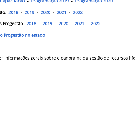
 Capacitação
-
Programação 2019
-
Programação 2020
ação:
2018
-
2019
-
2020
-
2021
-
2022
s Progestão:
2018
-
2019
-
2020
-
2021
-
2022
do Progestão no estado
er informações gerais sobre o panorama da gestão de recursos híd