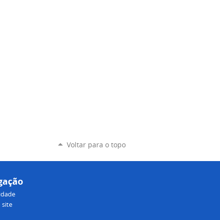
Voltar para o topo
gação
lidade
site