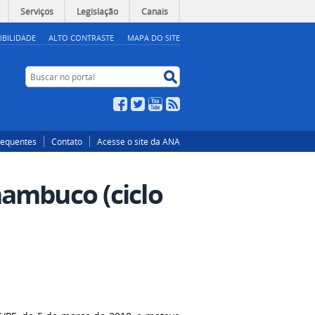
Serviços
Legislação
Canais
IBILIDADE
ALTO CONTRASTE
MAPA DO SITE
Buscar no portal
Buscar no portal
Facebook
Twitter
YouTube
RSS
requentes
Contato
Acesse o site da ANA
nambuco (ciclo