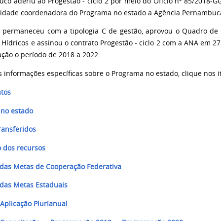
co aderiu ao Progestão - ciclo 2 por meio do Ofício nº 85/2018-G
idade coordenadora do Programa no estado a Agência Pernambuca
 permaneceu com a tipologia C de gestão, aprovou o Quadro de 
 Hídricos e assinou o contrato Progestão - ciclo 2 com a ANA em 2
cação o período de 2018 a 2022.
 informações específicas sobre o Programa no estado, clique nos i
tos
 no estado
ransferidos
o dos recursos
 das Metas de Cooperação Federativa
 das Metas Estaduais
 Aplicação Plurianual