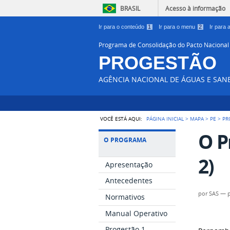
BRASIL
Acesso à informação
Ir para o conteúdo
1
Ir para o menu
2
Ir para
Programa de Consolidação do Pacto Nacional
PROGESTÃO
AGÊNCIA NACIONAL DE ÁGUAS E SA
VOCÊ ESTÁ AQUI:
PÁGINA INICIAL
>
MAPA
>
PE
>
PR
O P
O PROGRAMA
2)
Apresentação
Antecedentes
por
SAS
—
Normativos
Manual Operativo
Progestão 1