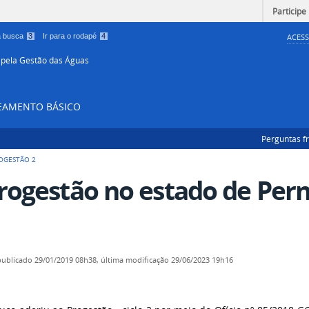
Participe
 a busca
3
Ir para o rodapé
4
ACESS
 pela Gestão das Águas
NEAMENTO BÁSICO
Perguntas f
OGESTÃO 2
rogestão no estado de Per
publicado
29/01/2019 08h38,
última modificação
29/06/2023 19h16