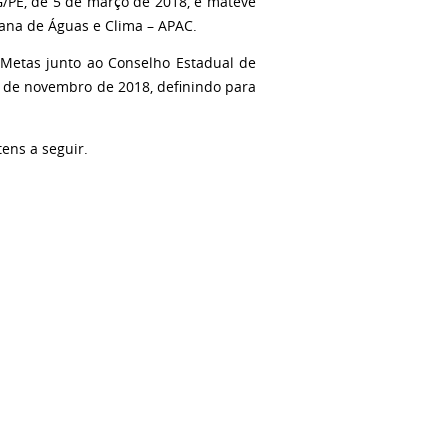
G/PE, de 5 de março de 2018, e mateve
na de Águas e Clima – APAC.
Metas junto ao Conselho Estadual de
7 de novembro de 2018, definindo para
tens a seguir.