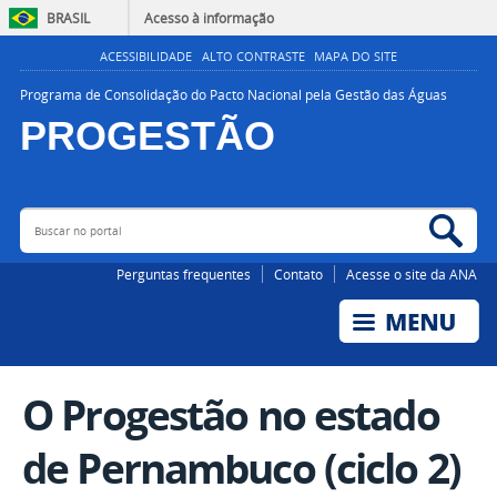
BRASIL
Acesso à informação
ACESSIBILIDADE
ALTO CONTRASTE
MAPA DO SITE
Programa de Consolidação do Pacto Nacional pela Gestão das Águas
PROGESTÃO
Buscar no portal
Bus
AGÊNCIA NACIONAL DE ÁGUAS E SANEAMENTO BÁSICO
Perguntas frequentes
Contato
Acesse o site da ANA
O Progestão no estado
de Pernambuco (ciclo 2)