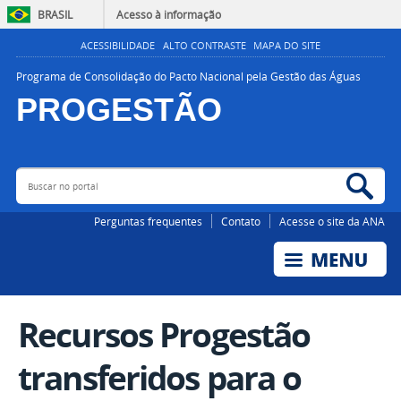
BRASIL
Acesso à informação
ACESSIBILIDADE
ALTO CONTRASTE
MAPA DO SITE
Programa de Consolidação do Pacto Nacional pela Gestão das Águas
PROGESTÃO
Buscar no portal
Bus
AGÊNCIA NACIONAL DE ÁGUAS E SANEAMENTO BÁSICO
Perguntas frequentes
Contato
Acesse o site da ANA
Recursos Progestão
transferidos para o