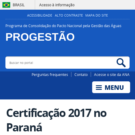
BRASIL
Acesso à informação
ACESSIBILIDADE
ALTO CONTRASTE
MAPA DO SITE
Programa de Consolidação do Pacto Nacional pela Gestão das Águas
PROGESTÃO
Buscar no portal
Bus
AGÊNCIA NACIONAL DE ÁGUAS E SANEAMENTO BÁSICO
Perguntas frequentes
Contato
Acesse o site da ANA
Certificação 2017 no
Paraná