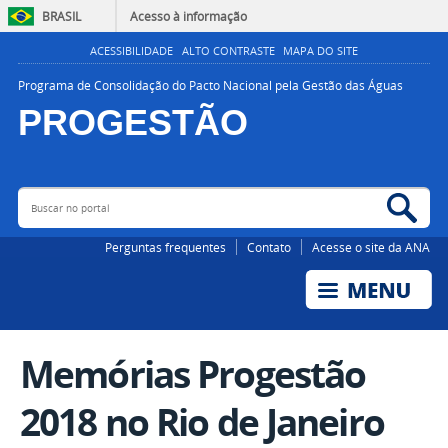
BRASIL
Acesso à informação
ACESSIBILIDADE
ALTO CONTRASTE
MAPA DO SITE
Programa de Consolidação do Pacto Nacional pela Gestão das Águas
PROGESTÃO
Buscar no portal
Bus
AGÊNCIA NACIONAL DE ÁGUAS E SANEAMENTO BÁSICO
Perguntas frequentes
Contato
Acesse o site da ANA
Memórias Progestão
2018 no Rio de Janeiro