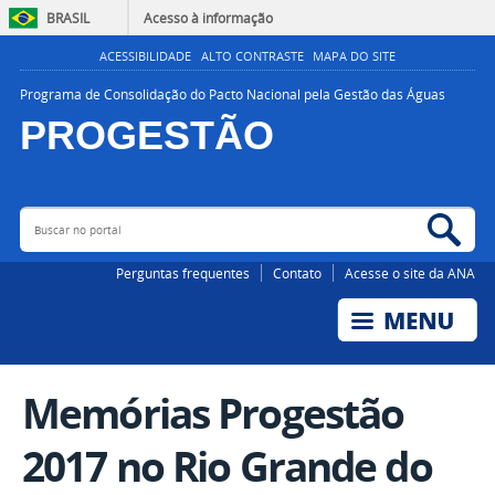
BRASIL
Acesso à informação
ACESSIBILIDADE
ALTO CONTRASTE
MAPA DO SITE
Programa de Consolidação do Pacto Nacional pela Gestão das Águas
PROGESTÃO
Buscar no portal
Bus
AGÊNCIA NACIONAL DE ÁGUAS E SANEAMENTO BÁSICO
Perguntas frequentes
Contato
Acesse o site da ANA
Memórias Progestão
2017 no Rio Grande do