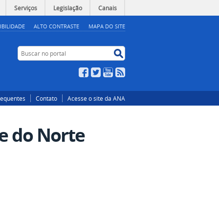
Serviços
Legislação
Canais
IBILIDADE
ALTO CONTRASTE
MAPA DO SITE
Buscar no portal
Buscar no portal
Facebook
Twitter
YouTube
RSS
requentes
Contato
Acesse o site da ANA
de do Norte