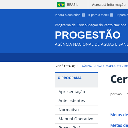
BRASIL
Acesso à informação
Ir para o conteúdo
1
Ir para o menu
2
Ir para
Programa de Consolidação do Pacto Nacional
PROGESTÃO
AGÊNCIA NACIONAL DE ÁGUAS E SA
VOCÊ ESTÁ AQUI:
PÁGINA INICIAL
>
MAPA
>
RN
>
PR
Cer
O PROGRAMA
Apresentação
por
SAS
—
Antecedentes
Normativos
Metas de
Manual Operativo
Metas de
Progestão 1