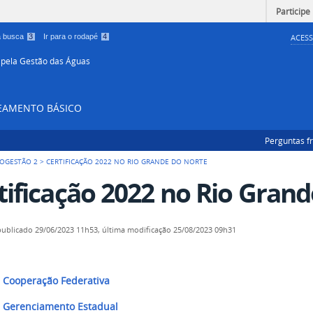
Participe
 a busca
3
Ir para o rodapé
4
ACESS
 pela Gestão das Águas
NEAMENTO BÁSICO
Perguntas f
OGESTÃO 2
>
CERTIFICAÇÃO 2022 NO RIO GRANDE DO NORTE
tificação 2022 no Rio Gran
publicado
29/06/2023 11h53,
última modificação
25/08/2023 09h31
 Cooperação Federativa
 Gerenciamento Estadual