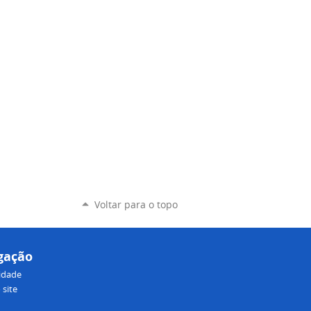
Voltar para o topo
gação
lidade
site