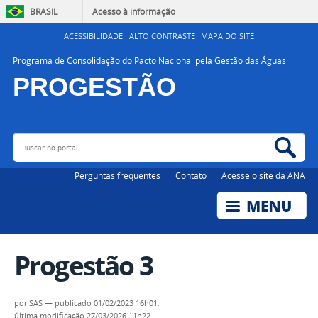
BRASIL
Acesso à informação
ACESSIBILIDADE
ALTO CONTRASTE
MAPA DO SITE
Programa de Consolidação do Pacto Nacional pela Gestão das Águas
PROGESTÃO
Buscar no portal
Bus
AGÊNCIA NACIONAL DE ÁGUAS E SANEAMENTO BÁSICO
Perguntas frequentes
Contato
Acesse o site da ANA
Progestão 3
por
SAS
—
publicado
01/02/2023 16h01,
última modificação
27/03/2026 11h22