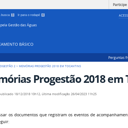
Participe
 a busca
3
Ir para o rodapé
4
ACESS
 pela Gestão das Águas
NEAMENTO BÁSICO
Perguntas f
OGESTÃO 2
>
MEMÓRIAS PROGESTÃO 2018 EM TOCANTINS
órias Progestão 2018 em 
publicado
18/12/2018 10h12,
última modificação
26/04/2023 11h25
ssar os documentos que registram os eventos de acompanhamento
eguir: