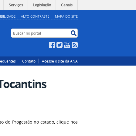
Serviços
Legislação
Canais
IBILIDADE
ALTO CONTRASTE
MAPA DO SITE
Buscar no portal
Buscar no portal
Facebook
Twitter
YouTube
RSS
requentes
Contato
Acesse o site da ANA
Tocantins
 do Progestão no estado, clique nos