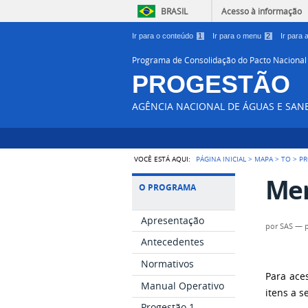
BRASIL
Acesso à informação
Ir para o conteúdo
1
Ir para o menu
2
Ir para
Programa de Consolidação do Pacto Nacional
PROGESTÃO
AGÊNCIA NACIONAL DE ÁGUAS E SA
VOCÊ ESTÁ AQUI:
PÁGINA INICIAL
>
MAPA
>
TO
>
PR
Mem
O PROGRAMA
Apresentação
por
SAS
—
Antecedentes
Normativos
Para ace
Manual Operativo
itens a s
Progestão 1