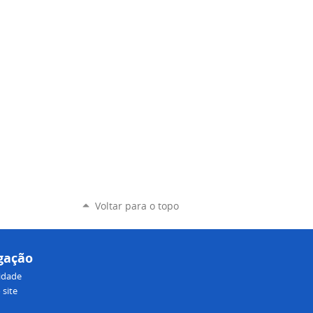
Voltar para o topo
gação
lidade
site