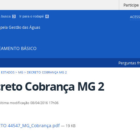
Participe
 a busca
3
Ir para o rodapé
4
ACESS
 pela Gestão das Águas
NEAMENTO BÁSICO
Perguntas f
 ESTADOS
>
MG
>
DECRETO COBRANÇA MG 2
reto Cobrança MG 2
última modificação
08/04/2016 17h06
TO 44547_MG_Cobrança.pdf
— 19 KB