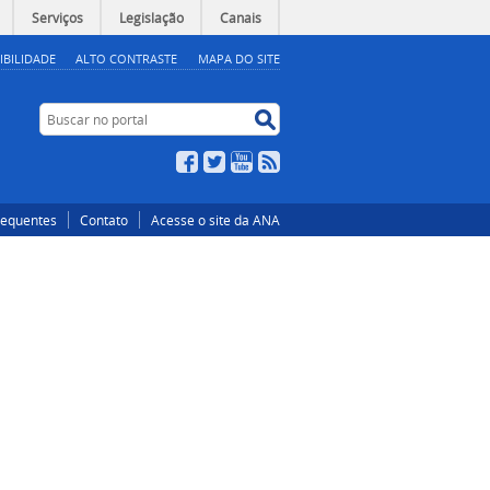
Serviços
Legislação
Canais
IBILIDADE
ALTO CONTRASTE
MAPA DO SITE
Buscar no portal
Buscar no portal
Facebook
Twitter
YouTube
RSS
requentes
Contato
Acesse o site da ANA