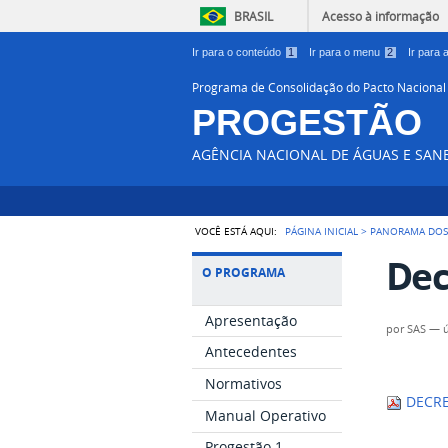
BRASIL
Acesso à informação
Ir para o conteúdo
1
Ir para o menu
2
Ir para
Programa de Consolidação do Pacto Nacional
PROGESTÃO
AGÊNCIA NACIONAL DE ÁGUAS E SA
VOCÊ ESTÁ AQUI:
PÁGINA INICIAL
>
PANORAMA DOS
Dec
O PROGRAMA
Apresentação
por
SAS
—
Antecedentes
Normativos
DECRE
Manual Operativo
Progestão 1