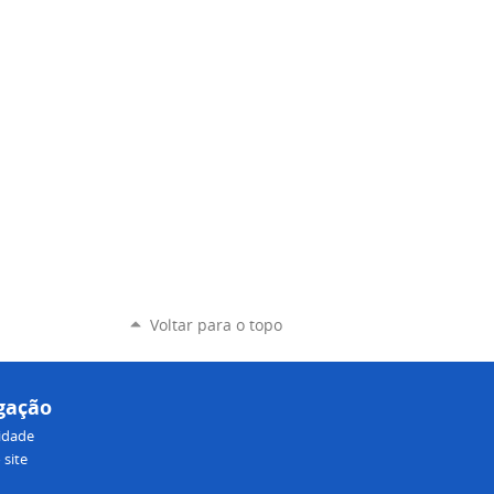
Voltar para o topo
gação
lidade
site