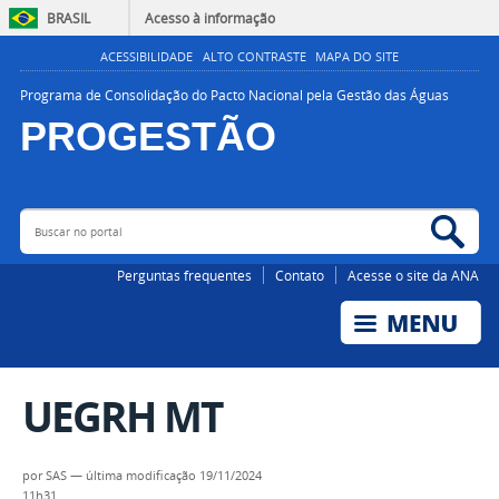
BRASIL
Acesso à informação
ACESSIBILIDADE
ALTO CONTRASTE
MAPA DO SITE
Programa de Consolidação do Pacto Nacional pela Gestão das Águas
PROGESTÃO
Buscar no portal
Bus
AGÊNCIA NACIONAL DE ÁGUAS E SANEAMENTO BÁSICO
Perguntas frequentes
Contato
Acesse o site da ANA
UEGRH MT
por
SAS
—
última modificação
19/11/2024
11h31