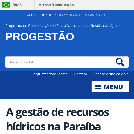
BRASIL
Acesso à informação
ACESSIBILIDADE
ALTO CONTRASTE
MAPA DO SITE
Programa de Consolidação do Pacto Nacional pela Gestão das Águas
PROGESTÃO
Buscar no portal
Bus
AGÊNCIA NACIONAL DE ÁGUAS E SANEAMENTO BÁSICO
Perguntas frequentes
Contato
Acesse o site da ANA
A gestão de recursos
hídricos na Paraíba