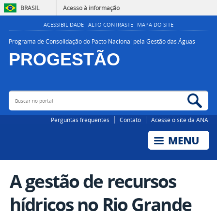
BRASIL
Acesso à informação
ACESSIBILIDADE
ALTO CONTRASTE
MAPA DO SITE
Programa de Consolidação do Pacto Nacional pela Gestão das Águas
PROGESTÃO
Buscar no portal
Bus
AGÊNCIA NACIONAL DE ÁGUAS E SANEAMENTO BÁSICO
Perguntas frequentes
Contato
Acesse o site da ANA
A gestão de recursos
hídricos no Rio Grande