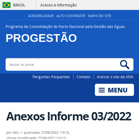
BRASIL
Acesso à informação
ACESSIBILIDADE
ALTO CONTRASTE
MAPA DO SITE
Programa de Consolidação do Pacto Nacional pela Gestão das Águas
PROGESTÃO
Buscar no portal
Bus
AGÊNCIA NACIONAL DE ÁGUAS E SANEAMENTO BÁSICO
Perguntas frequentes
Contato
Acesse o site da ANA
Anexos Informe 03/2022
por
SAS
—
publicado
27/06/2022 11h13,
última modificação
27/06/2022 11h13