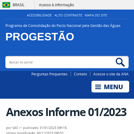
BRASIL
Acesso à informação
ACESSIBILIDADE
ALTO CONTRASTE
MAPA DO SITE
Programa de Consolidação do Pacto Nacional pela Gestão das Águas
PROGESTÃO
Buscar no portal
Bus
AGÊNCIA NACIONAL DE ÁGUAS E SANEAMENTO BÁSICO
Perguntas frequentes
Contato
Acesse o site da ANA
Anexos Informe 01/2023
por
SAS
—
publicado
31/01/2023 09h19,
última modificação
30/11/2023 09h55