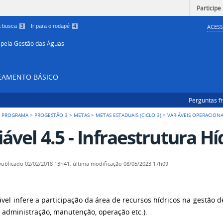
Participe
 a busca
3
Ir para o rodapé
4
ACESS
 pela Gestão das Águas
NEAMENTO BÁSICO
Perguntas f
 PROGRAMA
>
PROGESTÃO 3
>
METAS
>
METAS ESTADUAIS (CICLO 3)
>
VARIÁVEIS OPERACIONA
iável 4.5 - Infraestrutura Hí
publicado
02/02/2018 13h41,
última modificação
08/05/2023 17h09
ável infere a participação da área de recursos hídricos na gestão 
, administração, manutenção, operação etc.).