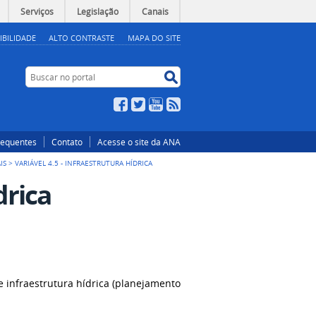
Serviços
Legislação
Canais
IBILIDADE
ALTO CONTRASTE
MAPA DO SITE
Buscar no portal
Buscar no portal
Facebook
Twitter
YouTube
RSS
requentes
Contato
Acesse o site da ANA
IS
>
VARIÁVEL 4.5 - INFRAESTRUTURA HÍDRICA
drica
de infraestrutura hídrica (planejamento