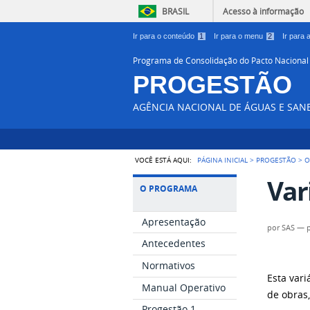
BRASIL
Acesso à informação
Ir para o conteúdo
1
Ir para o menu
2
Ir para
Programa de Consolidação do Pacto Nacional
PROGESTÃO
AGÊNCIA NACIONAL DE ÁGUAS E SA
VOCÊ ESTÁ AQUI:
PÁGINA INICIAL
>
PROGESTÃO
>
O
Var
O PROGRAMA
Apresentação
por
SAS
—
Antecedentes
Normativos
Esta vari
Manual Operativo
de obras
Progestão 1