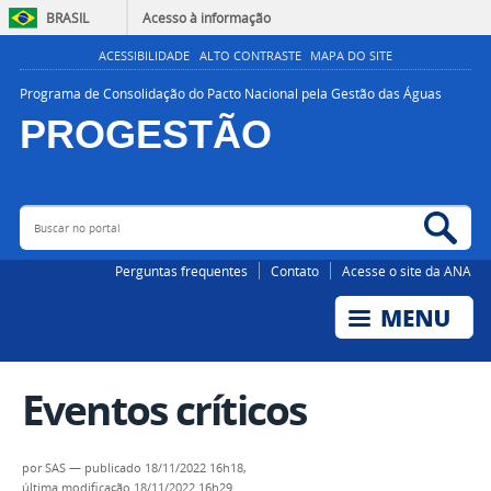
BRASIL
Acesso à informação
ACESSIBILIDADE
ALTO CONTRASTE
MAPA DO SITE
Programa de Consolidação do Pacto Nacional pela Gestão das Águas
PROGESTÃO
Buscar no portal
Bus
AGÊNCIA NACIONAL DE ÁGUAS E SANEAMENTO BÁSICO
Perguntas frequentes
Contato
Acesse o site da ANA
Eventos críticos
por
SAS
—
publicado
18/11/2022 16h18,
última modificação
18/11/2022 16h29