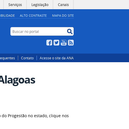
Serviços
Legislação
Canais
IBILIDADE
ALTO CONTRASTE
MAPA DO SITE
Buscar no portal
Buscar no portal
Facebook
Twitter
YouTube
RSS
requentes
Contato
Acesse o site da ANA
Alagoas
do Progestão no estado, clique nos