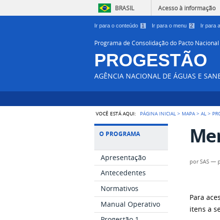
BRASIL
Acesso à informação
Ir para o conteúdo
1
Ir para o menu
2
Ir para
Programa de Consolidação do Pacto Nacional
PROGESTÃO
AGÊNCIA NACIONAL DE ÁGUAS E SA
VOCÊ ESTÁ AQUI:
PÁGINA INICIAL
>
MAPA
>
AL
>
PR
Mem
O PROGRAMA
Apresentação
por
SAS
—
Antecedentes
Normativos
Para ace
Manual Operativo
itens a s
Progestão 1