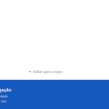
Voltar para o topo
gação
lidade
site