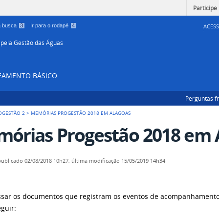
Participe
 a busca
3
Ir para o rodapé
4
ACESS
 pela Gestão das Águas
NEAMENTO BÁSICO
Perguntas f
OGESTÃO 2
>
MEMÓRIAS PROGESTÃO 2018 EM ALAGOAS
órias Progestão 2018 em 
publicado
02/08/2018 10h27,
última modificação
15/05/2019 14h34
ssar os documentos que registram os eventos de acompanhamento 
eguir: