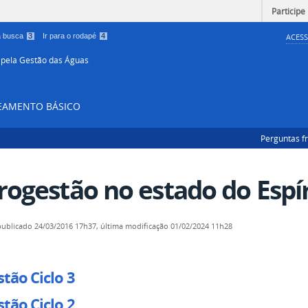
Participe
 a busca
3
Ir para o rodapé
4
ACESS
 pela Gestão das Águas
NEAMENTO BÁSICO
Perguntas f
rogestão no estado do Espí
publicado
24/03/2016 17h37,
última modificação
01/02/2024 11h28
tão Ciclo 3
tão Ciclo 2