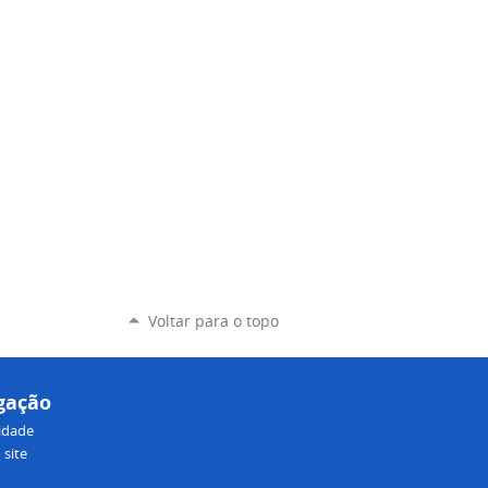
Voltar para o topo
gação
lidade
site