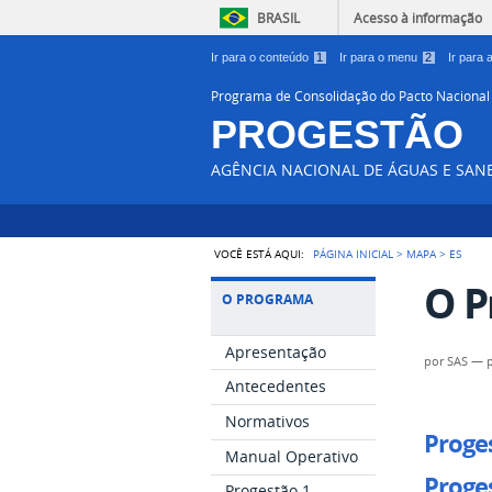
BRASIL
Acesso à informação
Ir para o conteúdo
1
Ir para o menu
2
Ir para
Programa de Consolidação do Pacto Nacional
PROGESTÃO
AGÊNCIA NACIONAL DE ÁGUAS E SA
VOCÊ ESTÁ AQUI:
PÁGINA INICIAL
>
MAPA
>
ES
O P
O PROGRAMA
Apresentação
por
SAS
—
Antecedentes
Normativos
Proges
Manual Operativo
Proges
Progestão 1