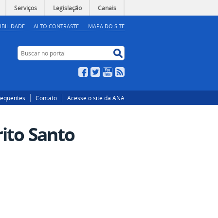
Serviços
Legislação
Canais
IBILIDADE
ALTO CONTRASTE
MAPA DO SITE
Buscar no portal
Buscar no portal
Facebook
Twitter
YouTube
RSS
requentes
Contato
Acesse o site da ANA
rito Santo