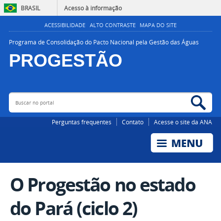
BRASIL
Acesso à informação
ACESSIBILIDADE
ALTO CONTRASTE
MAPA DO SITE
Programa de Consolidação do Pacto Nacional pela Gestão das Águas
PROGESTÃO
Buscar no portal
Bus
AGÊNCIA NACIONAL DE ÁGUAS E SANEAMENTO BÁSICO
Perguntas frequentes
Contato
Acesse o site da ANA
O Progestão no estado
do Pará (ciclo 2)