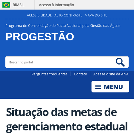
BRASIL
Acesso à informação
ACESSIBILIDADE
ALTO CONTRASTE
MAPA DO SITE
Programa de Consolidação do Pacto Nacional pela Gestão das Águas
PROGESTÃO
Buscar no portal
Bus
AGÊNCIA NACIONAL DE ÁGUAS E SANEAMENTO BÁSICO
Perguntas frequentes
Contato
Acesse o site da ANA
Situação das metas de
gerenciamento estadual