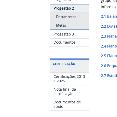
grupo de
informaçõ
Progestão 2
2.1 Balan
Documentos
Metas
2.2 Divis
Progestão 3
2.3 Plan
Documentos
2.4 Plan
o
2.5 Plano
CERTIFICAÇÃO
2.6 Enq
2.7 Estu
Certificações 2013
a 2025
Nota final da
certificação
Documentos de
apoio