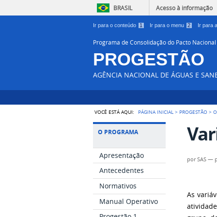
BRASIL
Acesso à informação
Ir para o conteúdo
1
Ir para o menu
2
Ir para
Programa de Consolidação do Pacto Nacional
PROGESTÃO
AGÊNCIA NACIONAL DE ÁGUAS E SA
VOCÊ ESTÁ AQUI:
PÁGINA INICIAL
>
PROGESTÃO
>
O
Var
O PROGRAMA
Apresentação
por
SAS
—
Antecedentes
Normativos
As variá
Manual Operativo
atividad
Progestão 1