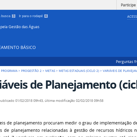
Participe
 a busca
3
Ir para o rodapé
4
ACESS
 pela Gestão das Águas
NEAMENTO BÁSICO
Perguntas f
 PROGRAMA
>
PROGESTÃO 2
>
METAS
>
METAS ESTADUAIS (CICLO 2)
>
VARIÁVEIS DE PLANEJ
iáveis de Planejamento (cicl
publicado
01/02/2018 09h43,
última modificação
02/02/2018 09h58
veis de planejamento procuram medir o grau de implementação de
es de planejamento relacionadas à gestão de recursos hídrico