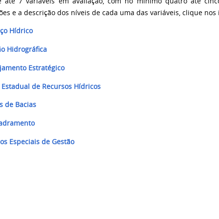
 até 7 variáveis em avaliação, com no mínimo quatro até cinc
es e a descrição dos níveis de cada uma das variáveis, clique nos i
ço Hídrico
ão Hidrográfica
ejamento Estratégico
 Estadual de Recursos Hídricos
s de Bacias
uadramento
dos Especiais de Gestão