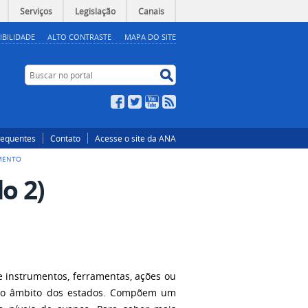
Serviços
Legislação
Canais
IBILIDADE
ALTO CONTRASTE
MAPA DO SITE
Buscar no portal
Buscar no portal
Facebook
Twitter
YouTube
RSS
requentes
Contato
Acesse o site da ANA
AMENTO
o 2)
 instrumentos, ferramentas, ações ou
s no âmbito dos estados. Compõem um