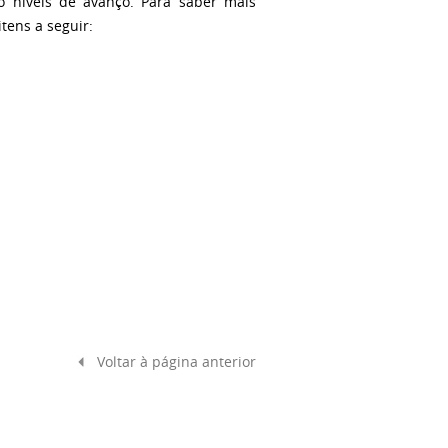
o níveis de avanço. Para saber mais
tens a seguir:
Voltar à página anterior