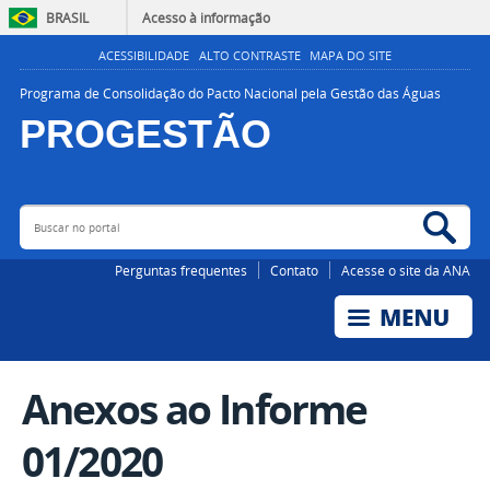
BRASIL
Acesso à informação
ACESSIBILIDADE
ALTO CONTRASTE
MAPA DO SITE
Programa de Consolidação do Pacto Nacional pela Gestão das Águas
PROGESTÃO
Buscar no portal
Bus
AGÊNCIA NACIONAL DE ÁGUAS E SANEAMENTO BÁSICO
Perguntas frequentes
Contato
Acesse o site da ANA
Anexos ao Informe
01/2020