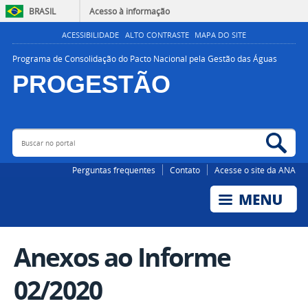
BRASIL
Acesso à informação
ACESSIBILIDADE
ALTO CONTRASTE
MAPA DO SITE
Programa de Consolidação do Pacto Nacional pela Gestão das Águas
PROGESTÃO
Buscar no portal
Bus
AGÊNCIA NACIONAL DE ÁGUAS E SANEAMENTO BÁSICO
Perguntas frequentes
Contato
Acesse o site da ANA
Anexos ao Informe
02/2020