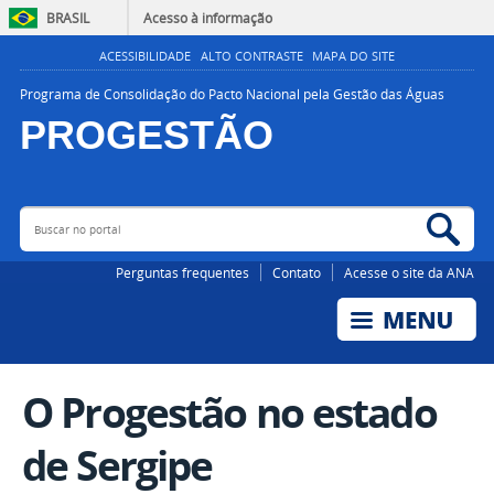
BRASIL
Acesso à informação
ACESSIBILIDADE
ALTO CONTRASTE
MAPA DO SITE
Programa de Consolidação do Pacto Nacional pela Gestão das Águas
PROGESTÃO
Buscar no portal
Bus
AGÊNCIA NACIONAL DE ÁGUAS E SANEAMENTO BÁSICO
Perguntas frequentes
Contato
Acesse o site da ANA
O Progestão no estado
de Sergipe