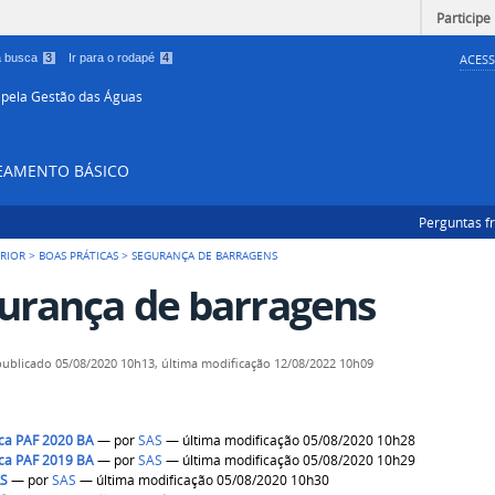
Participe
 a busca
3
Ir para o rodapé
4
ACESS
 pela Gestão das Águas
NEAMENTO BÁSICO
Perguntas f
RIOR
>
BOAS PRÁTICAS
>
SEGURANÇA DE BARRAGENS
urança de barragens
publicado
05/08/2020 10h13,
última modificação
12/08/2022 10h09
ca PAF 2020 BA
—
por
SAS
— última modificação 05/08/2020 10h28
ca PAF 2019 BA
—
por
SAS
— última modificação 05/08/2020 10h29
RS
—
por
SAS
— última modificação 05/08/2020 10h30