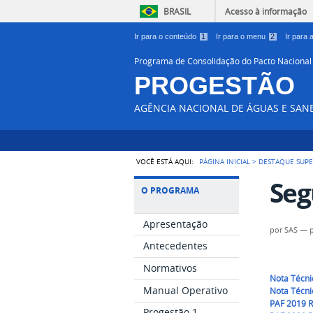
BRASIL
Acesso à informação
Ir para o conteúdo
1
Ir para o menu
2
Ir para
Programa de Consolidação do Pacto Nacional
PROGESTÃO
AGÊNCIA NACIONAL DE ÁGUAS E SA
VOCÊ ESTÁ AQUI:
PÁGINA INICIAL
>
DESTAQUE SUPE
Seg
O PROGRAMA
Apresentação
por
SAS
—
Antecedentes
Normativos
Nota Técni
Manual Operativo
Nota Técni
PAF 2019 
Progestão 1