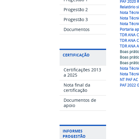
PAF 2020 
Relatório s
Progestão 2
Nota Técni
Nota Técn
Progestão 3
Nota Técni
Documentos
Portaria a
TDR ANA C
TDR ANA C
TDR ANA A
Boas práti
CERTIFICAÇÃO
Boas práti
Boas práti
Nota Técn
Certificações 2013
Nota Técni
a 2025
NT PAF AC
Nota final da
PAF 2022 
certificação
Documentos de
apoio
INFORMES
PROGESTÃO