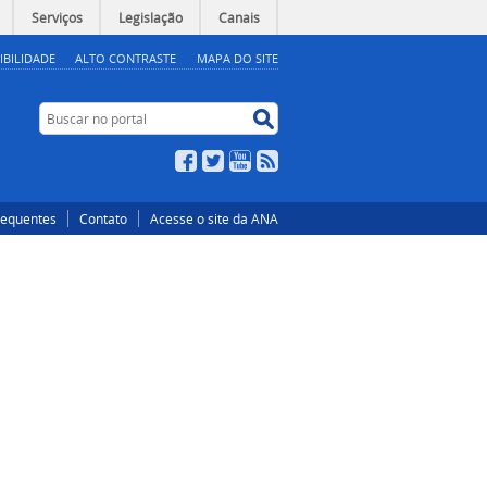
Serviços
Legislação
Canais
IBILIDADE
ALTO CONTRASTE
MAPA DO SITE
Buscar no portal
Buscar no portal
Facebook
Twitter
YouTube
RSS
requentes
Contato
Acesse o site da ANA