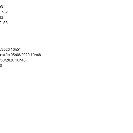
h31
10h32
33
10h33
8/2020 10h51
icação 05/08/2020 10h48
/08/2020 10h46
43