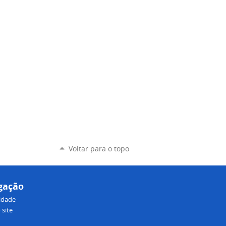
Voltar para o topo
gação
lidade
site