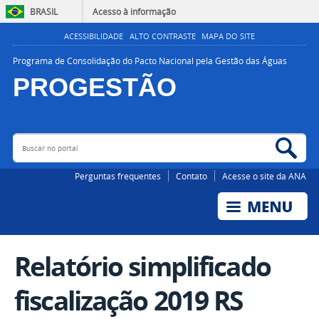
BRASIL
Acesso à informação
ACESSIBILIDADE
ALTO CONTRASTE
MAPA DO SITE
Programa de Consolidação do Pacto Nacional pela Gestão das Águas
PROGESTÃO
Buscar no portal
Bus
AGÊNCIA NACIONAL DE ÁGUAS E SANEAMENTO BÁSICO
Perguntas frequentes
Contato
Acesse o site da ANA
Relatório simplificado
fiscalização 2019 RS