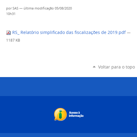
por
SAS
—
última modificação
05/08/2020
10h31
RS_ Relatório simplificado das fiscalizações de 2019.pdf
—
1187 KB
Voltar para o topo